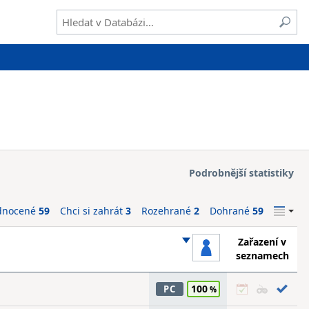
Podrobnější statistiky
dnocené
59
Chci si zahrát
3
Rozehrané
2
Dohrané
59
Zařazení v
seznamech
100
PC