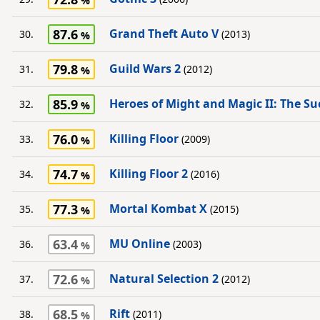
87.6
Grand Theft Auto V
30.
(2013)
79.8
Guild Wars 2
31.
(2012)
85.9
Heroes of Might and Magic II: The S
32.
76.0
Killing Floor
33.
(2009)
74.7
Killing Floor 2
34.
(2016)
77.3
Mortal Kombat X
35.
(2015)
63.4
MU Online
36.
(2003)
72.6
Natural Selection 2
37.
(2012)
68.5
Rift
38.
(2011)