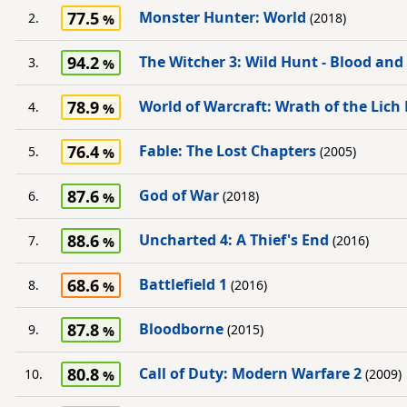
77.5
Monster Hunter: World
2.
(2018)
94.2
The Witcher 3: Wild Hunt - Blood and
3.
78.9
World of Warcraft: Wrath of the Lich
4.
76.4
Fable: The Lost Chapters
5.
(2005)
87.6
God of War
6.
(2018)
88.6
Uncharted 4: A Thief's End
7.
(2016)
68.6
Battlefield 1
8.
(2016)
87.8
Bloodborne
9.
(2015)
80.8
Call of Duty: Modern Warfare 2
10.
(2009)