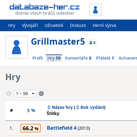
domov všech hráčů videoher
Hry
Vývojáři
Uživatelé
Diskuze
Herní výzva
Grillmaster5
8
Profil
Hry
59
Komentáře
0
Přátelé
1
Achieve
Hry
Název hry
(
Rok vydání
)
#
%
Štítky
66.2
Battlefield 4
1.
(2013)