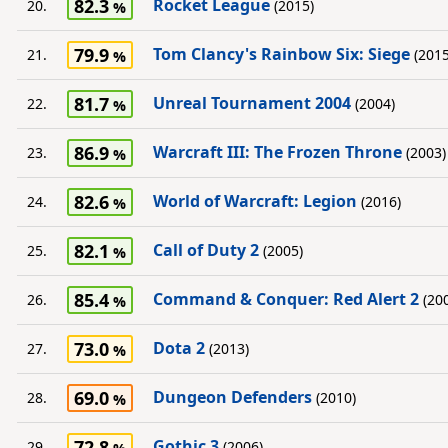
82.3
Rocket League
20.
(2015)
79.9
Tom Clancy's Rainbow Six: Siege
21.
(2015
81.7
Unreal Tournament 2004
22.
(2004)
86.9
Warcraft III: The Frozen Throne
23.
(2003)
82.6
World of Warcraft: Legion
24.
(2016)
82.1
Call of Duty 2
25.
(2005)
85.4
Command & Conquer: Red Alert 2
26.
(20
73.0
Dota 2
27.
(2013)
69.0
Dungeon Defenders
28.
(2010)
72.8
Gothic 3
29.
(2006)