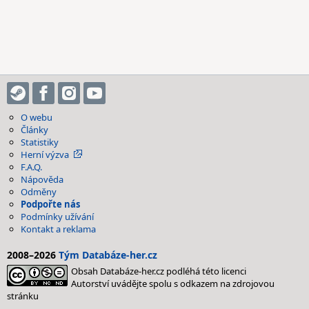
O webu
Články
Statistiky
Herní výzva
F.A.Q.
Nápověda
Odměny
Podpořte nás
Podmínky užívání
Kontakt a reklama
2008–2026
Tým Databáze-her.cz
Obsah Databáze-her.cz podléhá této licenci
Autorství uvádějte spolu s odkazem na zdrojovou
stránku