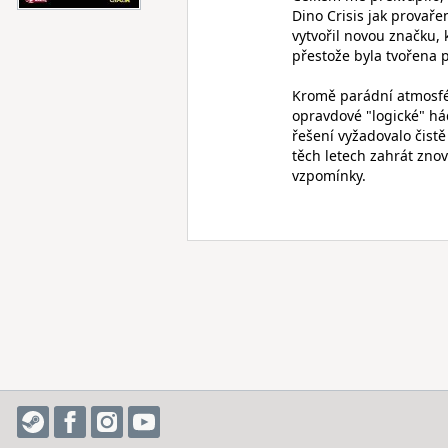
Dino Crisis jak provař
vytvořil novou značku,
přestože byla tvořena 
Kromě parádní atmosfér
opravdové "logické" há
řešení vyžadovalo čist
těch letech zahrát zno
vzpomínky.