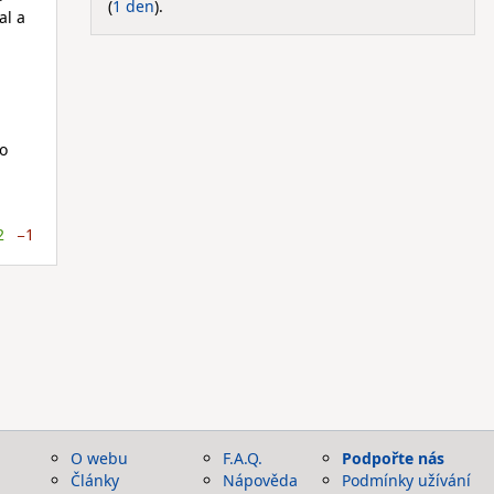
(
1 den
).
al a
po
2
−1
O webu
F.A.Q.
Podpořte nás
Články
Nápověda
Podmínky užívání