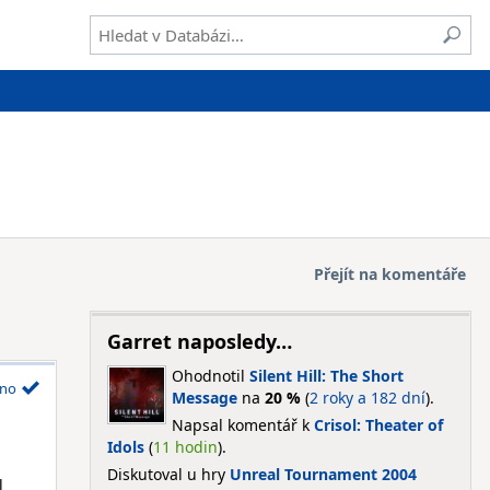
Přejít na komentáře
Garret naposledy…
Ohodnotil
Silent Hill: The Short
no
Message
na
20 %
(
2 roky a 182 dní
).
Napsal komentář k
Crisol: Theater of
Idols
(
11 hodin
).
Diskutoval u hry
Unreal Tournament 2004
l