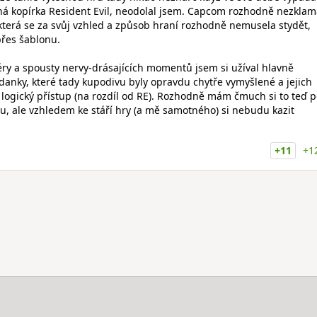
ená kopírka Resident Evil, neodolal jsem. Capcom rozhodně nezklam
 která se za svůj vzhled a způsob hraní rozhodně nemusela stydět,
přes šablonu.
y a spousty nervy-drásajících momentů jsem si užíval hlavně
danky, které tady kupodivu byly opravdu chytře vymyšlené a jejich
ě logický přístup (na rozdíl od RE). Rozhodně mám čmuch si to teď 
vu, ale vzhledem ke stáří hry (a mě samotného) si nebudu kazit
+11
+1