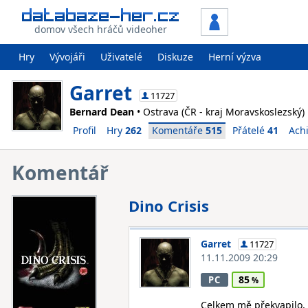
domov všech hráčů videoher
Hry
Vývojáři
Uživatelé
Diskuze
Herní výzva
Garret
11727
Bernard Dean
• Ostrava (ČR - kraj Moravskoslezský)
Profil
Hry
262
Komentáře
515
Přátelé
41
Ach
Komentář
Dino Crisis
Garret
11727
11.11.2009 20:29
85
PC
Celkem mě překvapilo, 