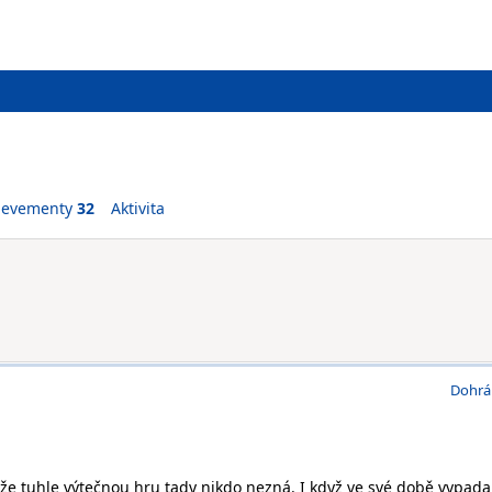
ievementy
32
Aktivita
Dohrá
že tuhle výtečnou hru tady nikdo nezná. I když ve své době vypada