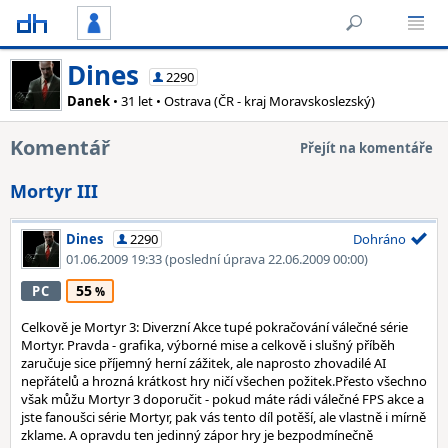
Dines
2290
Danek
• 31 let • Ostrava (ČR - kraj Moravskoslezský)
Komentář
Přejít na komentáře
Mortyr III
Dines
2290
Dohráno
01.06.2009 19:33
(poslední úprava 22.06.2009 00:00)
55
PC
Celkově je Mortyr 3: Diverzní Akce tupé pokračování válečné série
Mortyr. Pravda - grafika, výborné mise a celkově i slušný příběh
zaručuje sice příjemný herní zážitek, ale naprosto zhovadilé AI
nepřátelů a hrozná krátkost hry ničí všechen požitek.Přesto všechno
však můžu Mortyr 3 doporučit - pokud máte rádi válečné FPS akce a
jste fanoušci série Mortyr, pak vás tento díl potěší, ale vlastně i mírně
zklame. A opravdu ten jedinný zápor hry je bezpodmínečně