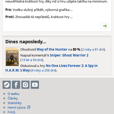
neuvěřitelná krátkost hry, díky niž si hru užijete takřka na minimum.
Pro:
Vcelku slušný příběh, výborná grafika ...
Proti:
Zhovadilé AI nepřátelů, krátkost hry ...
+6
Dines naposledy…
Ohodnotil
Way of the Hunter
na
80 %
(
2 roky a 81 dní
).
Napsal komentář k
Sniper: Ghost Warrior 2
(
13 let a 93 dní
).
Diskutoval u hry
No One Lives Forever 2: A Spy in
H.A.R.M.'s Way
(
4 roky a 256 dní
).
O webu
Články
Statistiky
Herní výzva
F.A.Q.