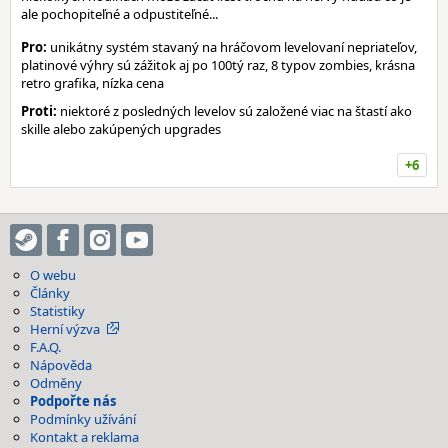
ale pochopiteľné a odpustiteľné...
Pro:
unikátny systém stavaný na hráčovom levelovaní nepriateľov,
platinové výhry sú zážitok aj po 100tý raz, 8 typov zombies, krásna
retro grafika, nízka cena
Proti:
niektoré z posledných levelov sú založené viac na štastí ako
skille alebo zakúpených upgrades
+6
O webu
Články
Statistiky
Herní výzva
F.A.Q.
Nápověda
Odměny
Podpořte nás
Podmínky užívání
Kontakt a reklama