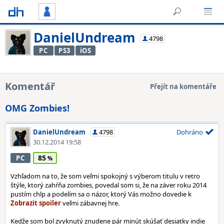
DanielUndream
4798
PC
PS3
iOS
Komentář
Přejít na komentáře
OMG Zombies!
DanielUndream
4798
Dohráno
30.12.2014 19:58
85
PC
Vzhľadom na to, že som veľmi spokojný s výberom titulu v retro
štýle, ktorý zahŕňa zombies, povedal som si, že na záver roku 2014
pustím chlp a podelím sa o názor, ktorý Vás možno dovedie k
veľmi zábavnej hre.
Kedže som bol zvyknutý znudene pár minút skúšať desiatky indie