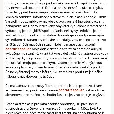
titulov, ktoré vo väčšine prípadov čakal uninstall, nejako som úvodu
hry nevenoval pozornosť, čo bola (ako sa neskôr ukázalo) chyba.
Posadený pred hernú mapu vidím zameriavač a asi dva tucty
lenivých zombies. Informácia o stave munície hlása 3 náboje. Hmm...
Vystrelím po zombíkovy niekde v dave a prrrsk! Iné citoslovce ma
nenapadlo, ale úbohý infikovaný obyvateľ vybuchol a v rámci neho
vybuchli aj jeho najbližší spoluobčania. Pekný výsledok na jeden
výstrel! Podobne utratím ostatné dva náboje a s nadpriemerným
výsledkom získanam prvé doláre a medaily. Vravím si no super! No
asi 5 úvodných mapách zisťujem kde na mape vlastne som!
Moje ďalšie zistenie a to že za herné doláriky si
vylepšujem distančné, kvantitatívne a deštrukčné vlastnosti dokopy
až 8 rôznych, originálnych typov zombies, dopomohlo k tomu, že si
hra udržala moju pozornosť kým... ...som neprešiel všetkých 100
levelov s platinovými medailami! Proste sa nedá prestať a pocit z
úplne vyčistenej mapy s bárs aj 120 zombies s použitím jediného
náboja je návykovou motiváciou.
Čo ma zamrazilo, ale nevyčítam to priamo hre, je jeden zo steam
achievementov, pre ktoré splnenie
. Zábava to je,
ale venovať hre možno 150 hodín času, to je.... No áno, je to výzva.
Grafická stránka je pre mňa osobne ohromná, HD pixel hell v
otieňoch sivej a červenej s komixovými vsuvkami. Môže byť. Po
niekoľkých hodinách môže začať liesť trochu na nervy hudba čo je