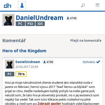
DanielUndream
4798
PC
PS3
iOS
Komentář
Přejít na komentáře
Hero of the Kingdom
DanielUndream
4798
Dohráno
22.02.2017 22:04
70
PC
Hoci je moje národnostné cítenie studené ako islandská voda v
jazere vo febrúari, hernú výzvu 2017 "Nad Tatrou sa blýská!" som
prijal so cťou. Kedže nesledujem každý pohyb na indie game poli,
netušil som, že táto hra je slovenský produkt, no o jej existencii som
nejaký čas vedel. Tak som toto klikacie peklo rozbehol na plné
obrátky a i keď som po
hodinách videl blackscreen