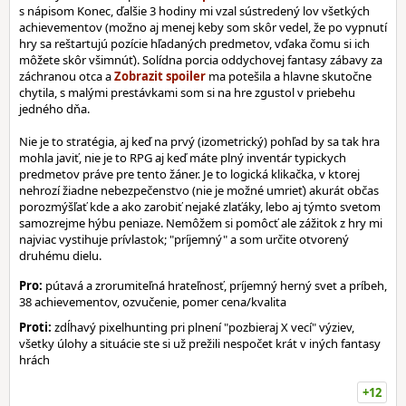
s nápisom Konec, ďalšie 3 hodiny mi vzal sústredený lov všetkých
achievementov (možno aj menej keby som skôr vedel, že po vypnutí
hry sa reštartujú pozície hľadaných predmetov, vďaka čomu si ich
môžete skôr všimnúť). Solídna porcia oddychovej fantasy zábavy za
záchranou otca a
ma potešila a hlavne skutočne
chytila, s malými prestávkami som si na hre zgustol v priebehu
jedného dňa.
Nie je to stratégia, aj keď na prvý (izometrický) pohľad by sa tak hra
mohla javiť, nie je to RPG aj keď máte plný inventár typickych
predmetov práve pre tento žáner. Je to logická klikačka, v ktorej
nehrozí žiadne nebezpečenstvo (nie je možné umrieť) akurát občas
porozmýšľať kde a ako zarobiť nejaké zlaťáky, lebo aj týmto svetom
samozrejme hýbu peniaze. Nemôžem si pomôcť ale zážitok z hry mi
najviac vystihuje prívlastok; "príjemný" a som určite otvorený
druhému dielu.
Pro:
pútavá a zrorumiteľná hrateľnosť, príjemný herný svet a príbeh,
38 achievementov, ozvučenie, pomer cena/kvalita
Proti:
zdĺhavý pixelhunting pri plnení "pozbieraj X vecí" výziev,
všetky úlohy a situácie ste si už prežili nespočet krát v iných fantasy
hrách
+12