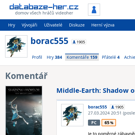
domov všech hráčů videoher
Hry
Vývojáři
Uživatelé
Diskuze
Herní výzva
borac555
1905
Profil
Hry
384
Komentáře
159
Přátelé
4
Achi
Komentář
Middle-Earth: Shadow o
borac555
1905
27.03.2024 20:51
(posl
65
PC
Je to poměrné zábavněj