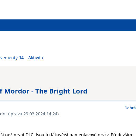
evementy
14
Aktivita
f Mordor - The Bright Lord
Dohrá
ední úprava 29.03.2024 14:24)
ší než první DLC. Jsou tu lákavější gameplayové prvky. Především