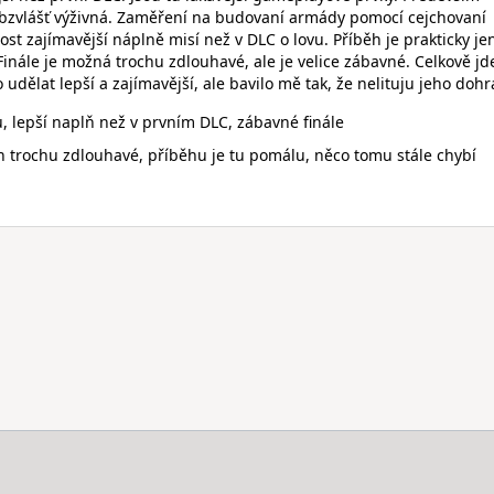
obzvlášť výživná. Zaměření na budovaní armády pomocí cejchovaní
st zajímavější náplně misí než v DLC o lovu. Příběh je prakticky j
Finále je možná trochu zdlouhavé, ale je velice zábavné. Celkově jd
šlo udělat lepší a zajímavější, ale bavilo mě tak, že nelituju jeho dohr
 lepší naplň než v prvním DLC, zábavné finále
en trochu zdlouhavé, příběhu je tu pomálu, něco tomu stále chybí