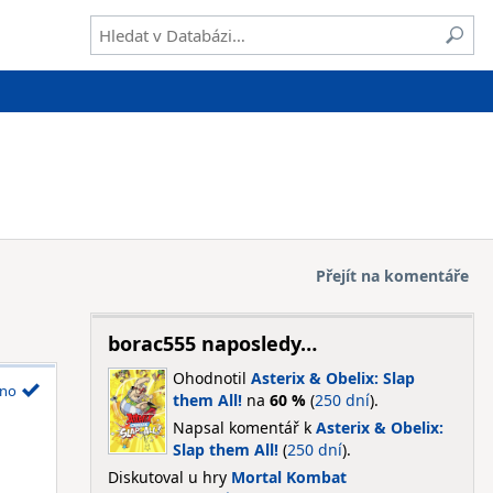
Přejít na komentáře
borac555 naposledy…
Ohodnotil
Asterix & Obelix: Slap
no
them All!
na
60 %
(
250 dní
).
Napsal komentář k
Asterix & Obelix:
Slap them All!
(
250 dní
).
Diskutoval u hry
Mortal Kombat