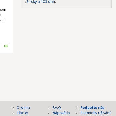
(
3 roky a 103 dní
).
enom
e
aní.
+8
O webu
F.A.Q.
Podpořte nás
Články
Nápověda
Podmínky užívání