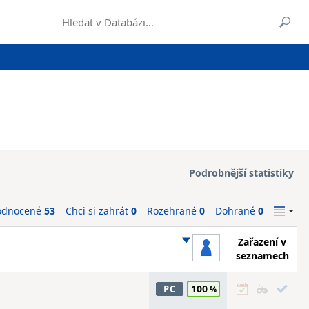
Podrobnější statistiky
odnocené
53
Chci si zahrát
0
Rozehrané
0
Dohrané
0
Zařazení v
seznamech
100
PC