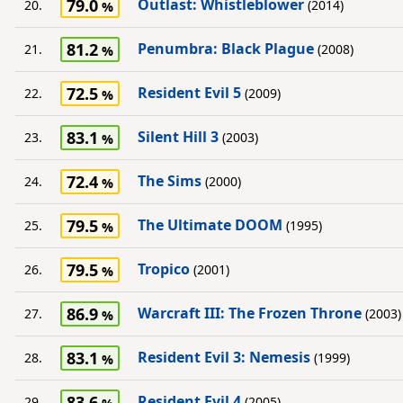
79.0
Outlast: Whistleblower
20.
(2014)
81.2
Penumbra: Black Plague
21.
(2008)
72.5
Resident Evil 5
22.
(2009)
83.1
Silent Hill 3
23.
(2003)
72.4
The Sims
24.
(2000)
79.5
The Ultimate DOOM
25.
(1995)
79.5
Tropico
26.
(2001)
86.9
Warcraft III: The Frozen Throne
27.
(2003)
83.1
Resident Evil 3: Nemesis
28.
(1999)
83.6
Resident Evil 4
29.
(2005)