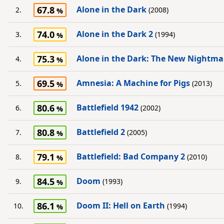
67.8
Alone in the Dark
2.
(2008)
74.0
Alone in the Dark 2
3.
(1994)
75.3
Alone in the Dark: The New Nightma
4.
69.5
Amnesia: A Machine for Pigs
5.
(2013)
80.6
Battlefield 1942
6.
(2002)
80.8
Battlefield 2
7.
(2005)
79.1
Battlefield: Bad Company 2
8.
(2010)
84.5
Doom
9.
(1993)
86.1
Doom II: Hell on Earth
10.
(1994)