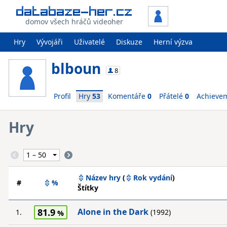
domov všech hráčů videoher
Hry
Vývojáři
Uživatelé
Diskuze
Herní výzva
blboun
8
Profil
Hry
53
Komentáře
0
Přátelé
0
Achieve
Hry
Název hry
(
Rok vydání
)
#
%
Štítky
81.9
Alone in the Dark
1.
(1992)