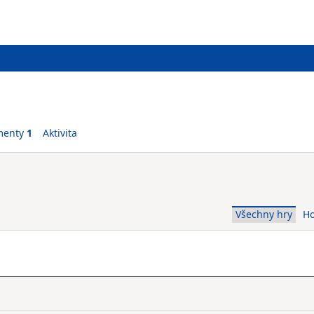
menty
1
Aktivita
Všechny hry
H