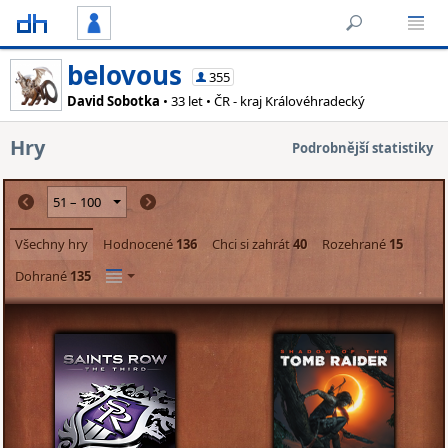
belovous
355
David Sobotka
• 33 let • ČR - kraj Královéhradecký
Hry
Podrobnější statistiky
Všechny hry
Hodnocené
136
Chci si zahrát
40
Rozehrané
15
Dohrané
135