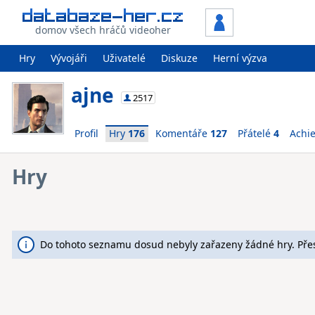
domov všech hráčů videoher
Hry
Vývojáři
Uživatelé
Diskuze
Herní výzva
ajne
2517
Profil
Hry
176
Komentáře
127
Přátelé
4
Achi
Hry
Do tohoto seznamu dosud nebyly zařazeny žádné hry. Pře