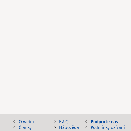
O webu
F.A.Q.
Podpořte nás
Články
Nápověda
Podmínky užívání