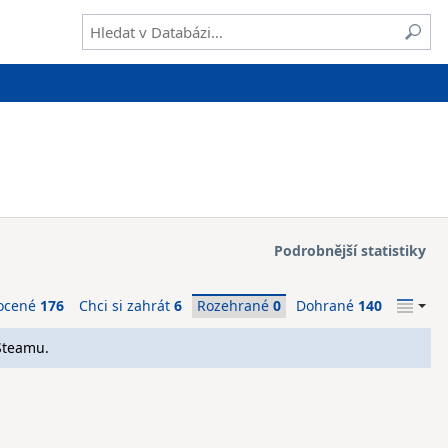
Podrobnější statistiky
ocené
176
Chci si zahrát
6
Rozehrané
0
Dohrané
140
Steamu.