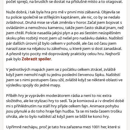
počet sprejů, na bruslích se dostat na příslušné místo a to otagovat.
Nuže dobrá, i tak byla hra pro mě v první misi zábavná. Objevila se
tu policie společně se střílejícím kapitánem, ale nic, co by se nedalo
zvládnout. Druhá mise se však změnila v horor. Začal jsem bojovat s
ovládáním a nemožnou kamerou, takže jsem často skákal jinam, než
jsem chtěl. Policie nasadila jakýsi plyn a po asi šestém neúspěšném
skoku přes rozbitý most jsem už nešel pro nadávku daleko. Naštěstí
pár dalších úrovní již bylo celkem v pohodě, ale čas od času jsem
narazil zase na nějakou tu zákeřnou, u které jsem si dost zanadával.
A přesně tyto pocity mě doprovázely prakticky celou hru. Nejhorší
pak bylo
.
V jednotlivých mapách jsem se z počátku celkem ztrácel, zvláště
když jsem nemohl najít tu jednu poslední červenou šipku. Naštěstí
jsem se s nimi postupem času sžil, zvláště když se některé oblasti ve
výsledku spojily do jedné mapy.
Příběh hry je vyprávěn moderátorem rádia a není to nic extra
složitého, ale ke stylizaci hry to sedí. Ta je komixová a i v dnešní době
mi s přihlédnutím na stáří hry přijde celkem fajn. Animace pohybu
jsou plynulé a do toho hraje fajn hudba. Ta se mi teda časem trošku
ohrála, ale to bylo naštěstí až když jsem se blížil ke konci hry.
Upřímně nechápu, proč je tato hra zařazena mezi 1001 her, které si