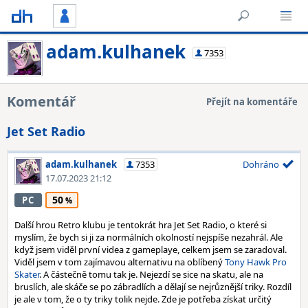
adam.kulhanek
7353
Komentář
Přejít na komentáře
Jet Set Radio
adam.kulhanek
7353
Dohráno
17.07.2023 21:12
50
PC
Další hrou Retro klubu je tentokrát hra Jet Set Radio, o které si
myslím, že bych si ji za normálních okolností nejspíše nezahrál. Ale
když jsem viděl první videa z gameplaye, celkem jsem se zaradoval.
Viděl jsem v tom zajímavou alternativu na oblíbený
Tony Hawk Pro
Skater
. A částečně tomu tak je. Nejezdí se sice na skatu, ale na
bruslích, ale skáče se po zábradlích a dělají se nejrůznější triky. Rozdíl
je ale v tom, že o ty triky tolik nejde. Zde je potřeba získat určitý