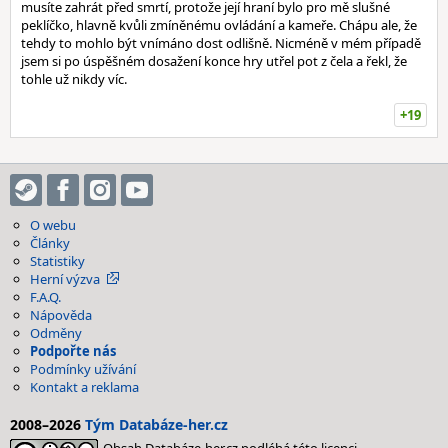
musíte zahrát před smrtí, protože její hraní bylo pro mě slušné
peklíčko, hlavně kvůli zmíněnému ovládání a kameře. Chápu ale, že
tehdy to mohlo být vnímáno dost odlišně. Nicméně v mém případě
jsem si po úspěšném dosažení konce hry utřel pot z čela a řekl, že
tohle už nikdy víc.
+19
O webu
Články
Statistiky
Herní výzva
F.A.Q.
Nápověda
Odměny
Podpořte nás
Podmínky užívání
Kontakt a reklama
2008–2026
Tým Databáze-her.cz