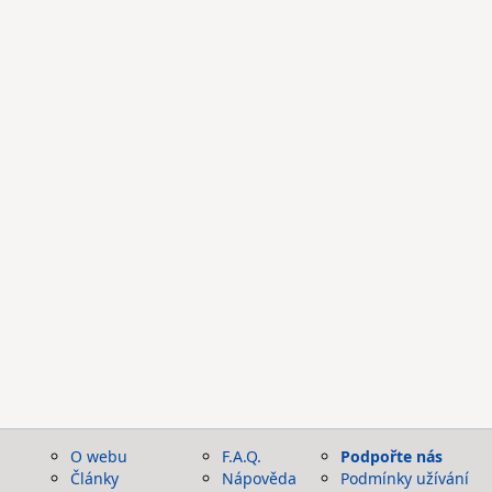
O webu
F.A.Q.
Podpořte nás
Články
Nápověda
Podmínky užívání