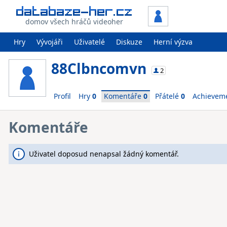
domov všech hráčů videoher
Hry
Vývojáři
Uživatelé
Diskuze
Herní výzva
88Clbncomvn
2
Profil
Hry
0
Komentáře
0
Přátelé
0
Achievem
Komentáře
Uživatel doposud nenapsal žádný komentář.