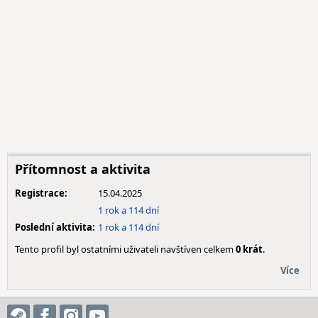
Přítomnost a aktivita
Registrace:
15.04.2025
1 rok a 114 dní
Poslední aktivita:
1 rok a 114 dní
Tento profil byl ostatními uživateli navštíven celkem
0 krát
.
Více