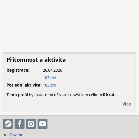
Přítomnost a aktivita
Registrace:
26.04.2026
103 dní
Poslední aktivita:
103 dní
Tento profil byl ostatními uživateli navštíven celkem
0 krát
.
Více
O webu