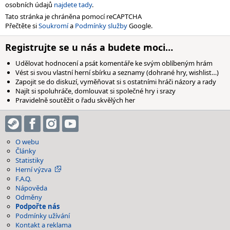
osobních údajů
najdete tady
.
Tato stránka je chráněna pomocí reCAPTCHA
Přečtěte si
Soukromí
a
Podmínky služby
Google.
Registrujte se u nás a budete moci…
Udělovat hodnocení a psát komentáře ke svým oblíbeným hrám
Vést si svou vlastní herní sbírku a seznamy (dohrané hry, wishlist…)
Zapojit se do diskuzí, vyměňovat si s ostatními hráči názory a rady
Najít si spoluhráče, domlouvat si společné hry i srazy
Pravidelně soutěžit o řadu skvělých her
O webu
Články
Statistiky
Herní výzva
F.A.Q.
Nápověda
Odměny
Podpořte nás
Podmínky užívání
Kontakt a reklama