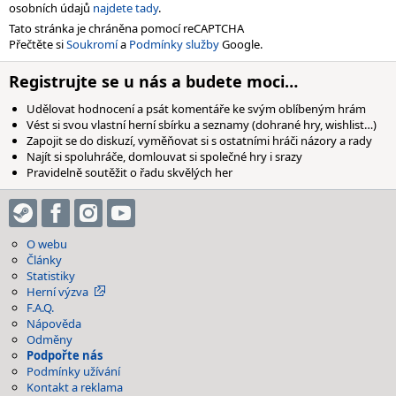
osobních údajů
najdete tady
.
Tato stránka je chráněna pomocí reCAPTCHA
Přečtěte si
Soukromí
a
Podmínky služby
Google.
Registrujte se u nás a budete moci…
Udělovat hodnocení a psát komentáře ke svým oblíbeným hrám
Vést si svou vlastní herní sbírku a seznamy (dohrané hry, wishlist…)
Zapojit se do diskuzí, vyměňovat si s ostatními hráči názory a rady
Najít si spoluhráče, domlouvat si společné hry i srazy
Pravidelně soutěžit o řadu skvělých her
O webu
Články
Statistiky
Herní výzva
F.A.Q.
Nápověda
Odměny
Podpořte nás
Podmínky užívání
Kontakt a reklama