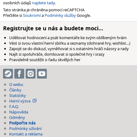
osobních údajů
najdete tady
.
Tato stránka je chráněna pomocí reCAPTCHA
Přečtěte si
Soukromí
a
Podmínky služby
Google.
Registrujte se u nás a budete moci…
Udělovat hodnocení a psát komentáře ke svým oblíbeným hrám
Vést si svou vlastní herní sbírku a seznamy (dohrané hry, wishlist…)
Zapojit se do diskuzí, vyměňovat si s ostatními hráči názory a rady
Najít si spoluhráče, domlouvat si společné hry i srazy
Pravidelně soutěžit o řadu skvělých her
O webu
Články
Statistiky
Herní výzva
F.A.Q.
Nápověda
Odměny
Podpořte nás
Podmínky užívání
Kontakt a reklama