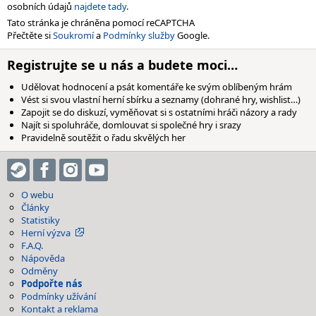
osobních údajů
najdete tady
.
Tato stránka je chráněna pomocí reCAPTCHA
Přečtěte si
Soukromí
a
Podmínky služby
Google.
Registrujte se u nás a budete moci…
Udělovat hodnocení a psát komentáře ke svým oblíbeným hrám
Vést si svou vlastní herní sbírku a seznamy (dohrané hry, wishlist…)
Zapojit se do diskuzí, vyměňovat si s ostatními hráči názory a rady
Najít si spoluhráče, domlouvat si společné hry i srazy
Pravidelně soutěžit o řadu skvělých her
O webu
Články
Statistiky
Herní výzva
F.A.Q.
Nápověda
Odměny
Podpořte nás
Podmínky užívání
Kontakt a reklama