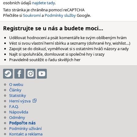
osobních údajů
najdete tady
.
Tato stránka je chráněna pomocí reCAPTCHA
Přečtěte si
Soukromí
a
Podmínky služby
Google.
Registrujte se u nás a budete moci…
Udělovat hodnocení a psát komentáře ke svým oblíbeným hrám
Vést si svou vlastní herní sbírku a seznamy (dohrané hry, wishlist…)
Zapojit se do diskuzí, vyměňovat si s ostatními hráči názory a rady
Najít si spoluhráče, domlouvat si společné hry i srazy
Pravidelně soutěžit o řadu skvělých her
O webu
Články
Statistiky
Herní výzva
F.A.Q.
Nápověda
Odměny
Podpořte nás
Podmínky užívání
Kontakt a reklama