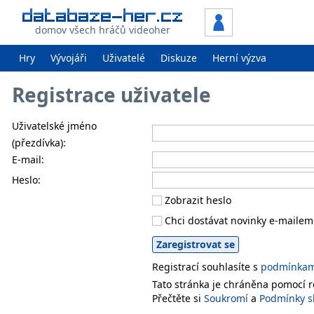
domov všech hráčů videoher
Hry
Vývojáři
Uživatelé
Diskuze
Herní výzva
Registrace uživatele
Uživatelské jméno
(přezdívka):
E-mail:
Heslo:
Zobrazit heslo
Chci dostávat novinky e-mailem
Registrací souhlasíte s
podmínkami
Tato stránka je chráněna pomocí
Přečtěte si
Soukromí
a
Podmínky s