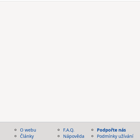
O webu
F.A.Q.
Podpořte nás
Články
Nápověda
Podmínky užívání