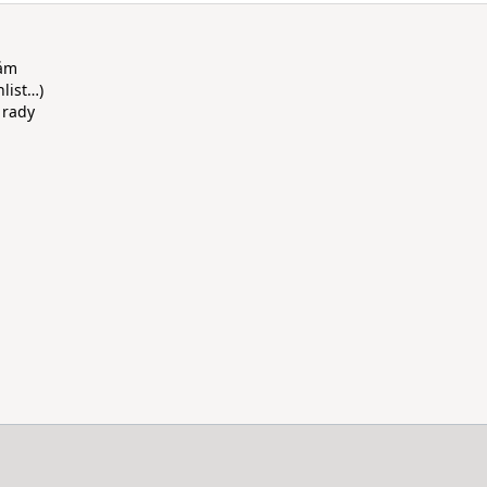
rám
hlist…)
 rady