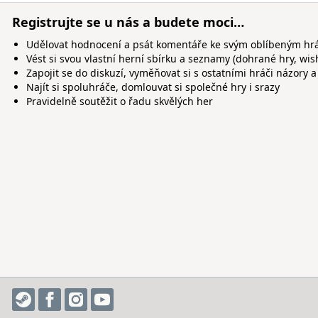
Registrujte se u nás a budete moci…
Udělovat hodnocení a psát komentáře ke svým oblíbeným h
Vést si svou vlastní herní sbírku a seznamy (dohrané hry, wis
Zapojit se do diskuzí, vyměňovat si s ostatními hráči názory a
Najít si spoluhráče, domlouvat si společné hry i srazy
Pravidelně soutěžit o řadu skvělých her