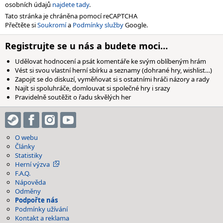
osobních údajů
najdete tady
.
Tato stránka je chráněna pomocí reCAPTCHA
Přečtěte si
Soukromí
a
Podmínky služby
Google.
Registrujte se u nás a budete moci…
Udělovat hodnocení a psát komentáře ke svým oblíbeným hrám
Vést si svou vlastní herní sbírku a seznamy (dohrané hry, wishlist…)
Zapojit se do diskuzí, vyměňovat si s ostatními hráči názory a rady
Najít si spoluhráče, domlouvat si společné hry i srazy
Pravidelně soutěžit o řadu skvělých her
O webu
Články
Statistiky
Herní výzva
F.A.Q.
Nápověda
Odměny
Podpořte nás
Podmínky užívání
Kontakt a reklama