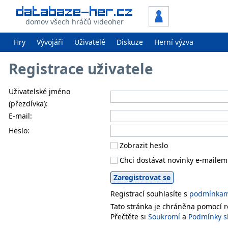
domov všech hráčů videoher
Hry
Vývojáři
Uživatelé
Diskuze
Herní výzva
Registrace uživatele
Uživatelské jméno
(přezdívka):
E-mail:
Heslo:
Zobrazit heslo
Chci dostávat novinky e-mailem
Registrací souhlasíte s
podmínkami
Tato stránka je chráněna pomocí
Přečtěte si
Soukromí
a
Podmínky s