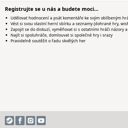
Registrujte se u nás a budete moci…
Udělovat hodnocení a psát komentáře ke svým oblíbeným h
Vést si svou vlastní herní sbírku a seznamy (dohrané hry, wis
Zapojit se do diskuzí, vyměňovat si s ostatními hráči názory a
Najít si spoluhráče, domlouvat si společné hry i srazy
Pravidelně soutěžit o řadu skvělých her