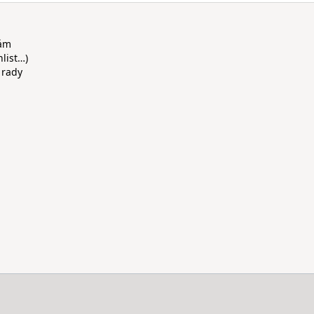
rám
hlist…)
 rady