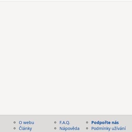
O webu
F.A.Q.
Podpořte nás
Články
Nápověda
Podmínky užívání