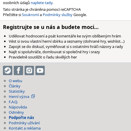
osobních údajů
najdete tady
.
Tato stránka je chráněna pomocí reCAPTCHA
Přečtěte si
Soukromí
a
Podmínky služby
Google.
Registrujte se u nás a budete moci…
Udělovat hodnocení a psát komentáře ke svým oblíbeným hrám
Vést si svou vlastní herní sbírku a seznamy (dohrané hry, wishlist…)
Zapojit se do diskuzí, vyměňovat si s ostatními hráči názory a rady
Najít si spoluhráče, domlouvat si společné hry i srazy
Pravidelně soutěžit o řadu skvělých her
O webu
Články
Statistiky
Herní výzva
F.A.Q.
Nápověda
Odměny
Podpořte nás
Podmínky užívání
Kontakt a reklama