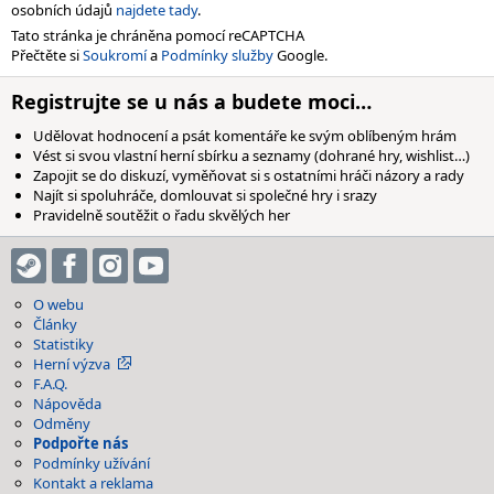
osobních údajů
najdete tady
.
Tato stránka je chráněna pomocí reCAPTCHA
Přečtěte si
Soukromí
a
Podmínky služby
Google.
Registrujte se u nás a budete moci…
Udělovat hodnocení a psát komentáře ke svým oblíbeným hrám
Vést si svou vlastní herní sbírku a seznamy (dohrané hry, wishlist…)
Zapojit se do diskuzí, vyměňovat si s ostatními hráči názory a rady
Najít si spoluhráče, domlouvat si společné hry i srazy
Pravidelně soutěžit o řadu skvělých her
O webu
Články
Statistiky
Herní výzva
F.A.Q.
Nápověda
Odměny
Podpořte nás
Podmínky užívání
Kontakt a reklama