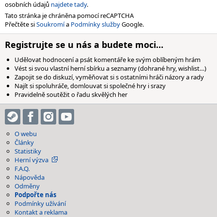
osobních údajů
najdete tady
.
Tato stránka je chráněna pomocí reCAPTCHA
Přečtěte si
Soukromí
a
Podmínky služby
Google.
Registrujte se u nás a budete moci…
Udělovat hodnocení a psát komentáře ke svým oblíbeným hrám
Vést si svou vlastní herní sbírku a seznamy (dohrané hry, wishlist…)
Zapojit se do diskuzí, vyměňovat si s ostatními hráči názory a rady
Najít si spoluhráče, domlouvat si společné hry i srazy
Pravidelně soutěžit o řadu skvělých her
O webu
Články
Statistiky
Herní výzva
F.A.Q.
Nápověda
Odměny
Podpořte nás
Podmínky užívání
Kontakt a reklama