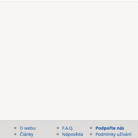
O webu
F.A.Q.
Podpořte nás
Články
Nápověda
Podmínky užívání