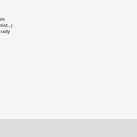
rám
hlist…)
 rady