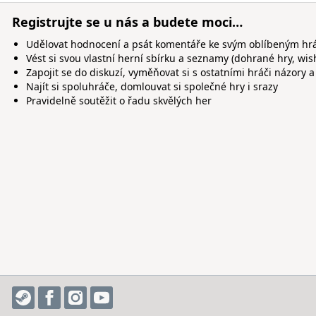
Registrujte se u nás a budete moci…
Udělovat hodnocení a psát komentáře ke svým oblíbeným h
Vést si svou vlastní herní sbírku a seznamy (dohrané hry, wis
Zapojit se do diskuzí, vyměňovat si s ostatními hráči názory a
Najít si spoluhráče, domlouvat si společné hry i srazy
Pravidelně soutěžit o řadu skvělých her