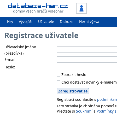
domov všech hráčů videoher
Hry
Vývojáři
Uživatelé
Diskuze
Herní výzva
Registrace uživatele
Uživatelské jméno
(přezdívka):
E-mail:
Heslo:
Zobrazit heslo
Chci dostávat novinky e-mailem
Registrací souhlasíte s
podmínkami
Tato stránka je chráněna pomocí
Přečtěte si
Soukromí
a
Podmínky s