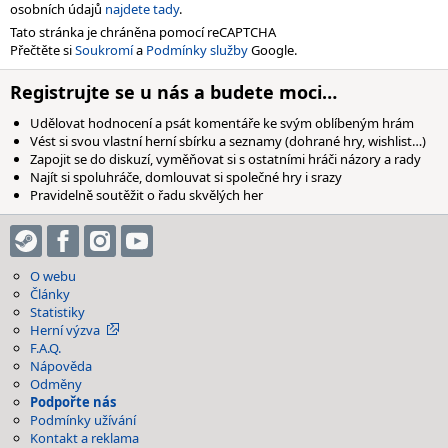
osobních údajů
najdete tady
.
Tato stránka je chráněna pomocí reCAPTCHA
Přečtěte si
Soukromí
a
Podmínky služby
Google.
Registrujte se u nás a budete moci…
Udělovat hodnocení a psát komentáře ke svým oblíbeným hrám
Vést si svou vlastní herní sbírku a seznamy (dohrané hry, wishlist…)
Zapojit se do diskuzí, vyměňovat si s ostatními hráči názory a rady
Najít si spoluhráče, domlouvat si společné hry i srazy
Pravidelně soutěžit o řadu skvělých her
O webu
Články
Statistiky
Herní výzva
F.A.Q.
Nápověda
Odměny
Podpořte nás
Podmínky užívání
Kontakt a reklama