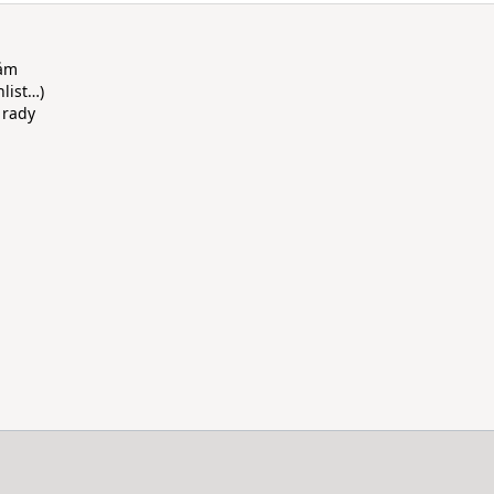
rám
hlist…)
 rady