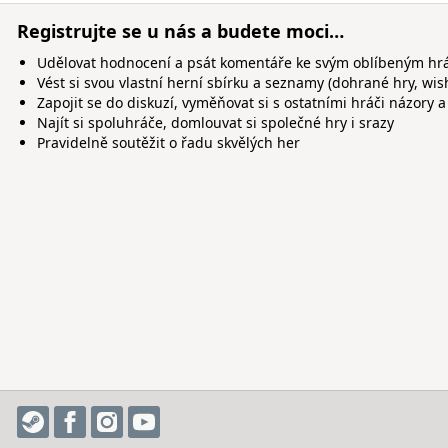
Registrujte se u nás a budete moci…
Udělovat hodnocení a psát komentáře ke svým oblíbeným h
Vést si svou vlastní herní sbírku a seznamy (dohrané hry, wis
Zapojit se do diskuzí, vyměňovat si s ostatními hráči názory a
Najít si spoluhráče, domlouvat si společné hry i srazy
Pravidelně soutěžit o řadu skvělých her