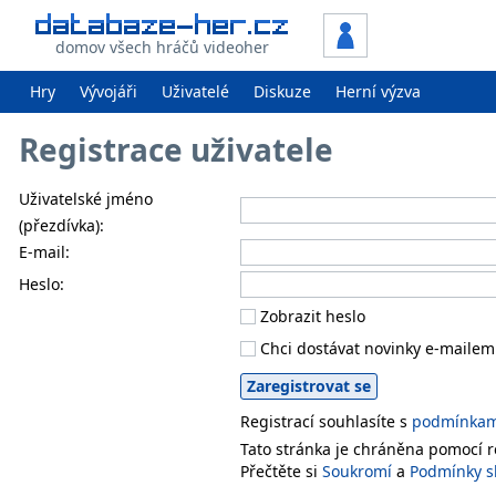
domov všech hráčů videoher
Hry
Vývojáři
Uživatelé
Diskuze
Herní výzva
Registrace uživatele
Uživatelské jméno
(přezdívka):
E-mail:
Heslo:
Zobrazit heslo
Chci dostávat novinky e-mailem
Registrací souhlasíte s
podmínkami
Tato stránka je chráněna pomocí
Přečtěte si
Soukromí
a
Podmínky s