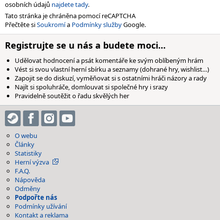
osobních údajů
najdete tady
.
Tato stránka je chráněna pomocí reCAPTCHA
Přečtěte si
Soukromí
a
Podmínky služby
Google.
Registrujte se u nás a budete moci…
Udělovat hodnocení a psát komentáře ke svým oblíbeným hrám
Vést si svou vlastní herní sbírku a seznamy (dohrané hry, wishlist…)
Zapojit se do diskuzí, vyměňovat si s ostatními hráči názory a rady
Najít si spoluhráče, domlouvat si společné hry i srazy
Pravidelně soutěžit o řadu skvělých her
O webu
Články
Statistiky
Herní výzva
F.A.Q.
Nápověda
Odměny
Podpořte nás
Podmínky užívání
Kontakt a reklama