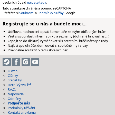
osobních údajů
najdete tady
.
Tato stránka je chráněna pomocí reCAPTCHA
Přečtěte si
Soukromí
a
Podmínky služby
Google.
Registrujte se u nás a budete moci…
Udělovat hodnocení a psát komentáře ke svým oblíbeným hrám
Vést si svou vlastní herní sbírku a seznamy (dohrané hry, wishlist…)
Zapojit se do diskuzí, vyměňovat si s ostatními hráči názory a rady
Najít si spoluhráče, domlouvat si společné hry i srazy
Pravidelně soutěžit o řadu skvělých her
O webu
Články
Statistiky
Herní výzva
F.A.Q.
Nápověda
Odměny
Podpořte nás
Podmínky užívání
Kontakt a reklama