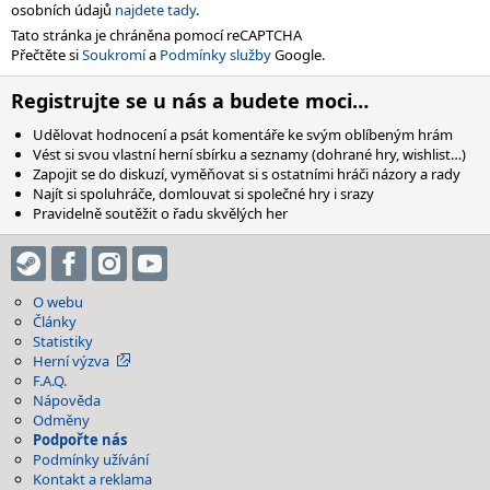
osobních údajů
najdete tady
.
Tato stránka je chráněna pomocí reCAPTCHA
Přečtěte si
Soukromí
a
Podmínky služby
Google.
Registrujte se u nás a budete moci…
Udělovat hodnocení a psát komentáře ke svým oblíbeným hrám
Vést si svou vlastní herní sbírku a seznamy (dohrané hry, wishlist…)
Zapojit se do diskuzí, vyměňovat si s ostatními hráči názory a rady
Najít si spoluhráče, domlouvat si společné hry i srazy
Pravidelně soutěžit o řadu skvělých her
O webu
Články
Statistiky
Herní výzva
F.A.Q.
Nápověda
Odměny
Podpořte nás
Podmínky užívání
Kontakt a reklama