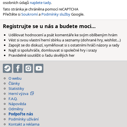
osobních údajů
najdete tady
.
Tato stránka je chráněna pomocí reCAPTCHA
Přečtěte si
Soukromí
a
Podmínky služby
Google.
Registrujte se u nás a budete moci…
Udělovat hodnocení a psát komentáře ke svým oblíbeným hrám
Vést si svou vlastní herní sbírku a seznamy (dohrané hry, wishlist…)
Zapojit se do diskuzí, vyměňovat si s ostatními hráči názory a rady
Najít si spoluhráče, domlouvat si společné hry i srazy
Pravidelně soutěžit o řadu skvělých her
O webu
Články
Statistiky
Herní výzva
F.A.Q.
Nápověda
Odměny
Podpořte nás
Podmínky užívání
Kontakt a reklama