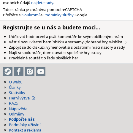
osobních údajů
najdete tady
.
Tato stránka je chráněna pomocí reCAPTCHA
Přečtěte si
Soukromí
a
Podmínky služby
Google.
Registrujte se u nás a budete moci…
Udělovat hodnocení a psát komentáře ke svým oblíbeným hrám
Vést si svou vlastní herní sbírku a seznamy (dohrané hry, wishlist…)
Zapojit se do diskuzí, vyměňovat si s ostatními hráči názory a rady
Najít si spoluhráče, domlouvat si společné hry i srazy
Pravidelně soutěžit o řadu skvělých her
O webu
Články
Statistiky
Herní výzva
F.A.Q.
Nápověda
Odměny
Podpořte nás
Podmínky užívání
Kontakt a reklama