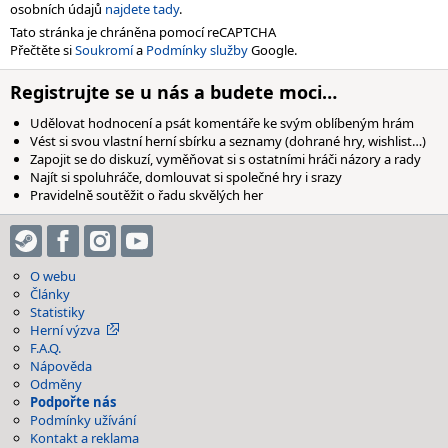
osobních údajů
najdete tady
.
Tato stránka je chráněna pomocí reCAPTCHA
Přečtěte si
Soukromí
a
Podmínky služby
Google.
Registrujte se u nás a budete moci…
Udělovat hodnocení a psát komentáře ke svým oblíbeným hrám
Vést si svou vlastní herní sbírku a seznamy (dohrané hry, wishlist…)
Zapojit se do diskuzí, vyměňovat si s ostatními hráči názory a rady
Najít si spoluhráče, domlouvat si společné hry i srazy
Pravidelně soutěžit o řadu skvělých her
O webu
Články
Statistiky
Herní výzva
F.A.Q.
Nápověda
Odměny
Podpořte nás
Podmínky užívání
Kontakt a reklama