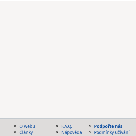
O webu
F.A.Q.
Podpořte nás
Články
Nápověda
Podmínky užívání