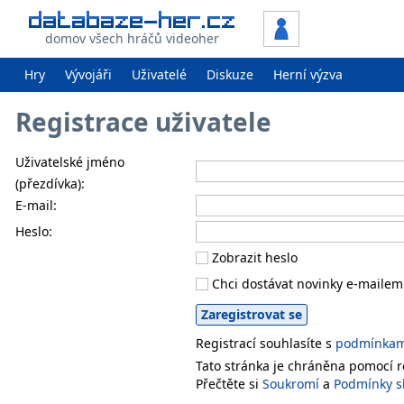
domov všech hráčů videoher
Hry
Vývojáři
Uživatelé
Diskuze
Herní výzva
Registrace uživatele
Uživatelské jméno
(přezdívka):
E-mail:
Heslo:
Zobrazit heslo
Chci dostávat novinky e-mailem
Registrací souhlasíte s
podmínkami
Tato stránka je chráněna pomocí
Přečtěte si
Soukromí
a
Podmínky s