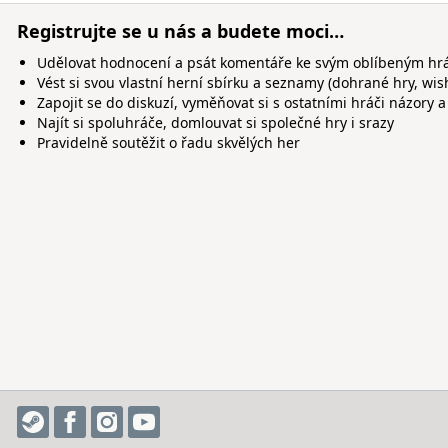
Registrujte se u nás a budete moci…
Udělovat hodnocení a psát komentáře ke svým oblíbeným h
Vést si svou vlastní herní sbírku a seznamy (dohrané hry, wis
Zapojit se do diskuzí, vyměňovat si s ostatními hráči názory a
Najít si spoluhráče, domlouvat si společné hry i srazy
Pravidelně soutěžit o řadu skvělých her