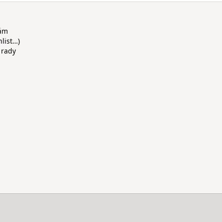
rám
hlist…)
 rady