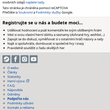
osobních údajů
najdete tady
.
Tato stránka je chráněna pomocí reCAPTCHA
Přečtěte si
Soukromí
a
Podmínky služby
Google.
Registrujte se u nás a budete moci…
Udělovat hodnocení a psát komentáře ke svým oblíbeným hrám
Vést si svou vlastní herní sbírku a seznamy (dohrané hry, wishlist…)
Zapojit se do diskuzí, vyměňovat si s ostatními hráči názory a rady
Najít si spoluhráče, domlouvat si společné hry i srazy
Pravidelně soutěžit o řadu skvělých her
O webu
Články
Statistiky
Herní výzva
F.A.Q.
Nápověda
Odměny
Podpořte nás
Podmínky užívání
Kontakt a reklama