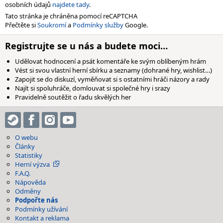
osobních údajů
najdete tady
.
Tato stránka je chráněna pomocí reCAPTCHA
Přečtěte si
Soukromí
a
Podmínky služby
Google.
Registrujte se u nás a budete moci…
Udělovat hodnocení a psát komentáře ke svým oblíbeným hrám
Vést si svou vlastní herní sbírku a seznamy (dohrané hry, wishlist…)
Zapojit se do diskuzí, vyměňovat si s ostatními hráči názory a rady
Najít si spoluhráče, domlouvat si společné hry i srazy
Pravidelně soutěžit o řadu skvělých her
O webu
Články
Statistiky
Herní výzva
F.A.Q.
Nápověda
Odměny
Podpořte nás
Podmínky užívání
Kontakt a reklama