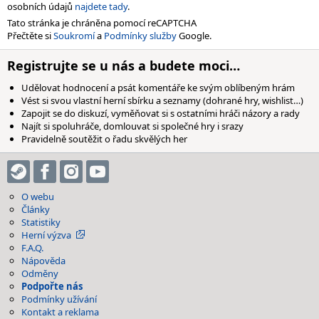
osobních údajů
najdete tady
.
Tato stránka je chráněna pomocí reCAPTCHA
Přečtěte si
Soukromí
a
Podmínky služby
Google.
Registrujte se u nás a budete moci…
Udělovat hodnocení a psát komentáře ke svým oblíbeným hrám
Vést si svou vlastní herní sbírku a seznamy (dohrané hry, wishlist…)
Zapojit se do diskuzí, vyměňovat si s ostatními hráči názory a rady
Najít si spoluhráče, domlouvat si společné hry i srazy
Pravidelně soutěžit o řadu skvělých her
O webu
Články
Statistiky
Herní výzva
F.A.Q.
Nápověda
Odměny
Podpořte nás
Podmínky užívání
Kontakt a reklama