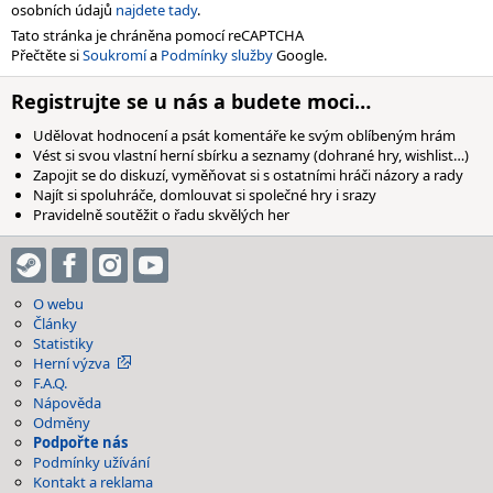
osobních údajů
najdete tady
.
Tato stránka je chráněna pomocí reCAPTCHA
Přečtěte si
Soukromí
a
Podmínky služby
Google.
Registrujte se u nás a budete moci…
Udělovat hodnocení a psát komentáře ke svým oblíbeným hrám
Vést si svou vlastní herní sbírku a seznamy (dohrané hry, wishlist…)
Zapojit se do diskuzí, vyměňovat si s ostatními hráči názory a rady
Najít si spoluhráče, domlouvat si společné hry i srazy
Pravidelně soutěžit o řadu skvělých her
O webu
Články
Statistiky
Herní výzva
F.A.Q.
Nápověda
Odměny
Podpořte nás
Podmínky užívání
Kontakt a reklama