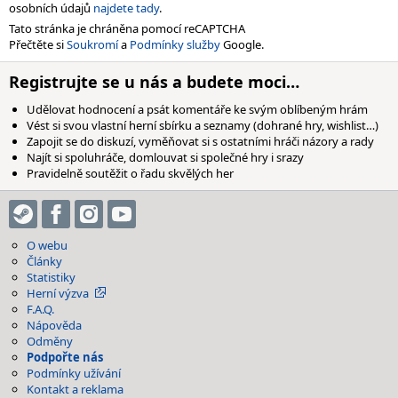
osobních údajů
najdete tady
.
Tato stránka je chráněna pomocí reCAPTCHA
Přečtěte si
Soukromí
a
Podmínky služby
Google.
Registrujte se u nás a budete moci…
Udělovat hodnocení a psát komentáře ke svým oblíbeným hrám
Vést si svou vlastní herní sbírku a seznamy (dohrané hry, wishlist…)
Zapojit se do diskuzí, vyměňovat si s ostatními hráči názory a rady
Najít si spoluhráče, domlouvat si společné hry i srazy
Pravidelně soutěžit o řadu skvělých her
O webu
Články
Statistiky
Herní výzva
F.A.Q.
Nápověda
Odměny
Podpořte nás
Podmínky užívání
Kontakt a reklama