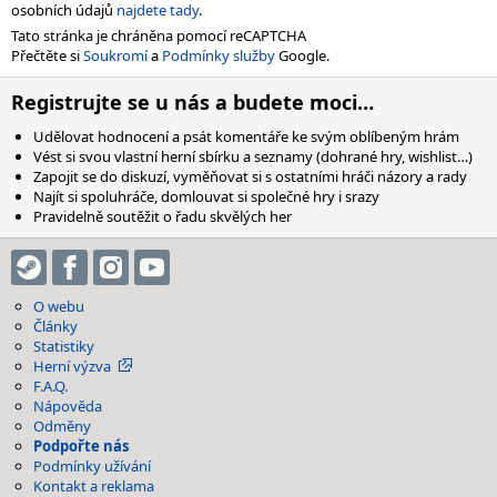
osobních údajů
najdete tady
.
Tato stránka je chráněna pomocí reCAPTCHA
Přečtěte si
Soukromí
a
Podmínky služby
Google.
Registrujte se u nás a budete moci…
Udělovat hodnocení a psát komentáře ke svým oblíbeným hrám
Vést si svou vlastní herní sbírku a seznamy (dohrané hry, wishlist…)
Zapojit se do diskuzí, vyměňovat si s ostatními hráči názory a rady
Najít si spoluhráče, domlouvat si společné hry i srazy
Pravidelně soutěžit o řadu skvělých her
O webu
Články
Statistiky
Herní výzva
F.A.Q.
Nápověda
Odměny
Podpořte nás
Podmínky užívání
Kontakt a reklama