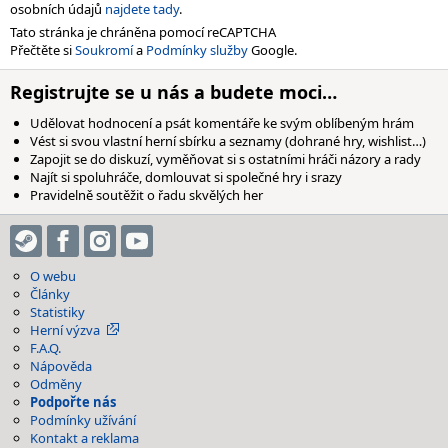
osobních údajů
najdete tady
.
Tato stránka je chráněna pomocí reCAPTCHA
Přečtěte si
Soukromí
a
Podmínky služby
Google.
Registrujte se u nás a budete moci…
Udělovat hodnocení a psát komentáře ke svým oblíbeným hrám
Vést si svou vlastní herní sbírku a seznamy (dohrané hry, wishlist…)
Zapojit se do diskuzí, vyměňovat si s ostatními hráči názory a rady
Najít si spoluhráče, domlouvat si společné hry i srazy
Pravidelně soutěžit o řadu skvělých her
O webu
Články
Statistiky
Herní výzva
F.A.Q.
Nápověda
Odměny
Podpořte nás
Podmínky užívání
Kontakt a reklama