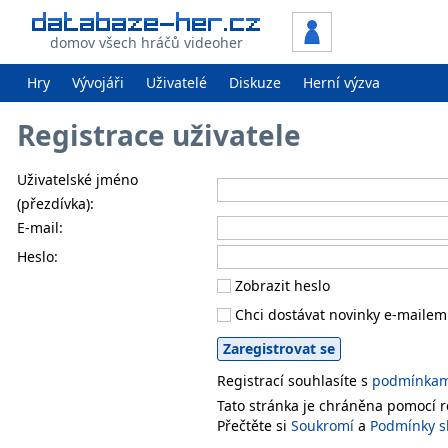
domov všech hráčů videoher
Hry
Vývojáři
Uživatelé
Diskuze
Herní výzva
Registrace uživatele
Uživatelské jméno
(přezdívka):
E-mail:
Heslo:
Zobrazit heslo
Chci dostávat novinky e-mailem
Registrací souhlasíte s
podmínkami
Tato stránka je chráněna pomocí
Přečtěte si
Soukromí
a
Podmínky s