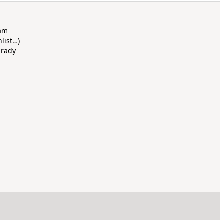
rám
hlist…)
 rady