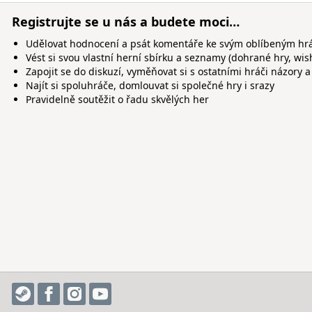
Registrujte se u nás a budete moci…
Udělovat hodnocení a psát komentáře ke svým oblíbeným h
Vést si svou vlastní herní sbírku a seznamy (dohrané hry, wis
Zapojit se do diskuzí, vyměňovat si s ostatními hráči názory a
Najít si spoluhráče, domlouvat si společné hry i srazy
Pravidelně soutěžit o řadu skvělých her