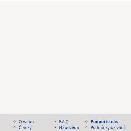
O webu
F.A.Q.
Podpořte nás
Články
Nápověda
Podmínky užívání