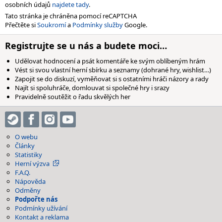
osobních údajů
najdete tady
.
Tato stránka je chráněna pomocí reCAPTCHA
Přečtěte si
Soukromí
a
Podmínky služby
Google.
Registrujte se u nás a budete moci…
Udělovat hodnocení a psát komentáře ke svým oblíbeným hrám
Vést si svou vlastní herní sbírku a seznamy (dohrané hry, wishlist…)
Zapojit se do diskuzí, vyměňovat si s ostatními hráči názory a rady
Najít si spoluhráče, domlouvat si společné hry i srazy
Pravidelně soutěžit o řadu skvělých her
O webu
Články
Statistiky
Herní výzva
F.A.Q.
Nápověda
Odměny
Podpořte nás
Podmínky užívání
Kontakt a reklama