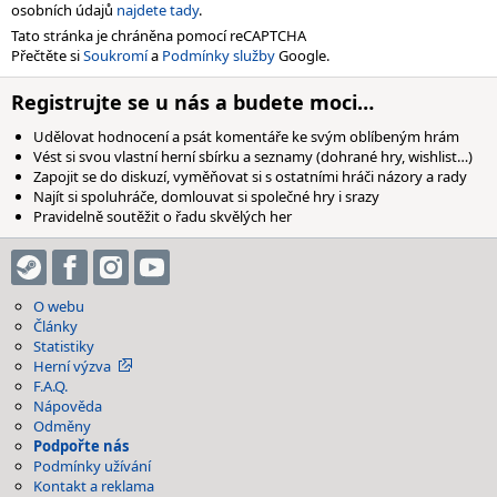
osobních údajů
najdete tady
.
Tato stránka je chráněna pomocí reCAPTCHA
Přečtěte si
Soukromí
a
Podmínky služby
Google.
Registrujte se u nás a budete moci…
Udělovat hodnocení a psát komentáře ke svým oblíbeným hrám
Vést si svou vlastní herní sbírku a seznamy (dohrané hry, wishlist…)
Zapojit se do diskuzí, vyměňovat si s ostatními hráči názory a rady
Najít si spoluhráče, domlouvat si společné hry i srazy
Pravidelně soutěžit o řadu skvělých her
O webu
Články
Statistiky
Herní výzva
F.A.Q.
Nápověda
Odměny
Podpořte nás
Podmínky užívání
Kontakt a reklama