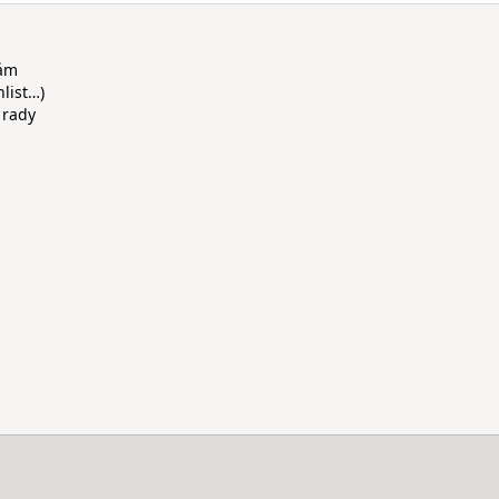
rám
hlist…)
 rady