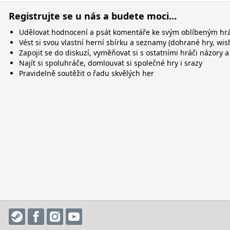
Registrujte se u nás a budete moci…
Udělovat hodnocení a psát komentáře ke svým oblíbeným h
Vést si svou vlastní herní sbírku a seznamy (dohrané hry, wis
Zapojit se do diskuzí, vyměňovat si s ostatními hráči názory a
Najít si spoluhráče, domlouvat si společné hry i srazy
Pravidelně soutěžit o řadu skvělých her