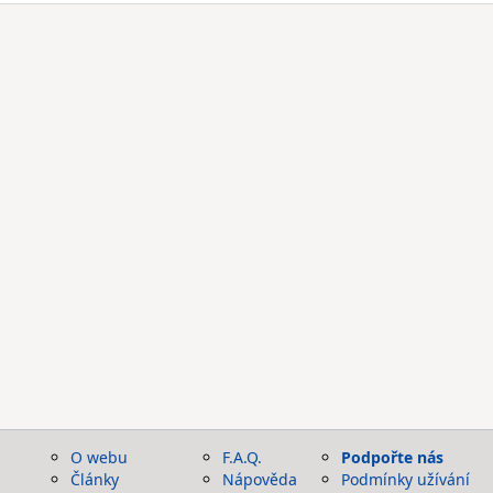
O webu
F.A.Q.
Podpořte nás
Články
Nápověda
Podmínky užívání