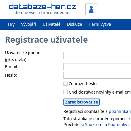
domov všech hráčů videoher
Hry
Vývojáři
Uživatelé
Diskuze
Herní výzva
Registrace uživatele
Uživatelské jméno
(přezdívka):
E-mail:
Heslo:
Zobrazit heslo
Chci dostávat novinky e-mailem
Registrací souhlasíte s
podmínkami
Tato stránka je chráněna pomocí
Přečtěte si
Soukromí
a
Podmínky s