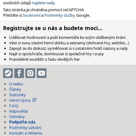
osobních údajů
najdete tady
.
Tato stránka je chráněna pomocí reCAPTCHA
Přečtěte si
Soukromí
a
Podmínky služby
Google.
Registrujte se u nás a budete moci…
Udělovat hodnocení a psát komentáře ke svým oblíbeným hrám
Vést si svou vlastní herní sbírku a seznamy (dohrané hry, wishlist…)
Zapojit se do diskuzí, vyměňovat si s ostatními hráči názory a rady
Najít si spoluhráče, domlouvat si společné hry i srazy
Pravidelně soutěžit o řadu skvělých her
O webu
Články
Statistiky
Herní výzva
F.A.Q.
Nápověda
Odměny
Podpořte nás
Podmínky užívání
Kontakt a reklama