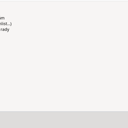
rám
hlist…)
 rady