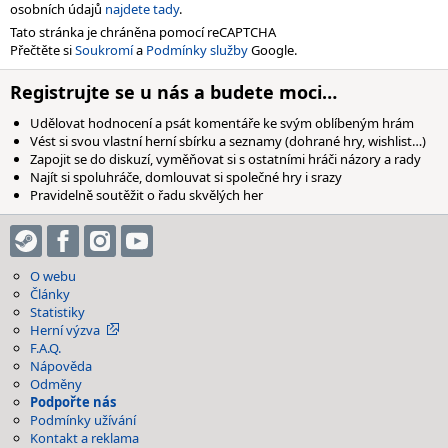
osobních údajů
najdete tady
.
Tato stránka je chráněna pomocí reCAPTCHA
Přečtěte si
Soukromí
a
Podmínky služby
Google.
Registrujte se u nás a budete moci…
Udělovat hodnocení a psát komentáře ke svým oblíbeným hrám
Vést si svou vlastní herní sbírku a seznamy (dohrané hry, wishlist…)
Zapojit se do diskuzí, vyměňovat si s ostatními hráči názory a rady
Najít si spoluhráče, domlouvat si společné hry i srazy
Pravidelně soutěžit o řadu skvělých her
O webu
Články
Statistiky
Herní výzva
F.A.Q.
Nápověda
Odměny
Podpořte nás
Podmínky užívání
Kontakt a reklama