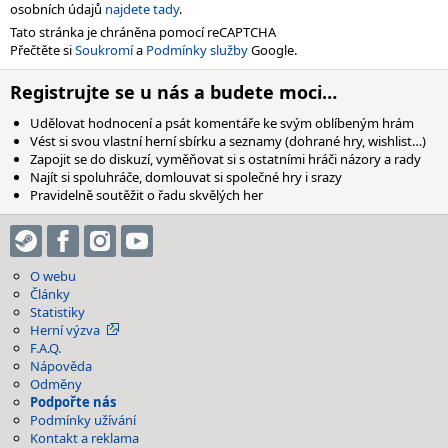
osobních údajů
najdete tady
.
Tato stránka je chráněna pomocí reCAPTCHA
Přečtěte si
Soukromí
a
Podmínky služby
Google.
Registrujte se u nás a budete moci…
Udělovat hodnocení a psát komentáře ke svým oblíbeným hrám
Vést si svou vlastní herní sbírku a seznamy (dohrané hry, wishlist…)
Zapojit se do diskuzí, vyměňovat si s ostatními hráči názory a rady
Najít si spoluhráče, domlouvat si společné hry i srazy
Pravidelně soutěžit o řadu skvělých her
O webu
Články
Statistiky
Herní výzva
F.A.Q.
Nápověda
Odměny
Podpořte nás
Podmínky užívání
Kontakt a reklama